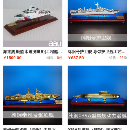
海道测量船|水道测量船|工程船布缆船|海巡08海道测量船模型工艺船航模纪念摆件展览收藏品送礼
绵阳号护卫舰 导弹护卫舰工艺船航模纪念摆件展览收藏品送礼
1500.00
637.50
￥
销售：
6
份
￥
销售：
25
份
泰州号驱逐舰（纯铜）中型水面舰艇 军事海军舰艇模型 工艺船航模纪念摆件展览收藏品送
039A型潜艇（纯铜）潜水艇军舰|潜水船|中型或小型（袖珍潜艇、潜水器）和水下自动机械装置