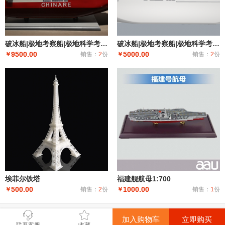
破冰船|极地考察船|极地科学考察破冰船|科考船|雪龙二号工程船模型居家办公摆件纪念品收藏礼品赠送，支
破冰船|极地考察船|极地科学考察破冰船|科考船|雪龙二号模型居家办公摆件纪念品收藏礼品赠送
9500.00
5000.00
￥
销售：
2
份
￥
销售：
2
份
埃菲尔铁塔
福建舰航母1:700
500.00
1000.00
￥
销售：
2
份
￥
销售：
1
份
加入购物车
立即购买