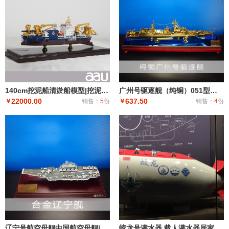
140cm挖泥船清淤船模型|挖泥船模型仿真摆件|工程船模制作礼品个人收藏天鲸号挖泥船
广州号驱逐舰（纯铜）051型驱逐舰 导弹驱逐舰 工艺船航模纪念摆件展览收藏品送礼
22000.00
637.50
￥
销售：
5
份
￥
销售：
4
份
辽宁号航空母舰中国航空母舰|固定翼飞机航空母舰|大型远洋航空母舰战斗群
蛟龙号潜水器 载人潜水器居家办公摆件纪念品收藏礼品赠送