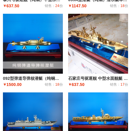
637.50
1147.50
￥
销售：
24
份
￥
销售：
18
份
092型弹道导弹核潜艇（纯铜）潜艇潜水艇军舰|潜水船|中型或小型（袖珍潜艇、潜水器）和水下自动机械装
石家庄号驱逐舰 中型水面舰艇 军事海军舰艇模型 工艺船航模纪念摆件展览收藏品送
1500.00
637.50
￥
销售：
18
份
￥
销售：
17
份