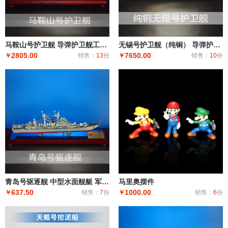
马鞍山号护卫舰 导弹护卫舰工艺船航模纪念摆件展览收藏品送礼
无锡号护卫舰（纯铜） 导弹护卫舰工艺船航模纪念摆件展览收藏品送礼
2805.00
7650.00
￥
销售：
13
份
￥
销售：
10
份
青岛号驱逐舰 中型水面舰艇 军事海军舰艇模型 工艺船航模纪念摆件展览收藏品送
马里奥摆件
637.50
1000.00
￥
销售：
7
份
￥
销售：
6
份