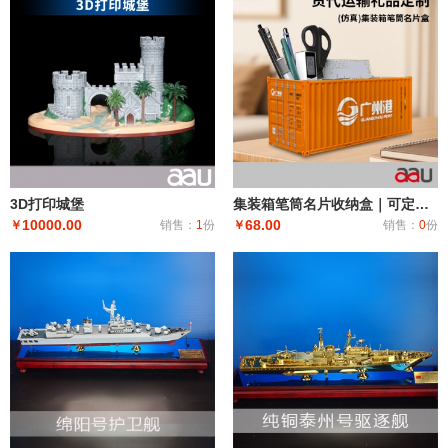
3D打印城堡
集装箱笔筒名片收纳盒｜可定制涂装收藏摆件礼品
10000.00
68.00
￥
销售：
1
份
￥
销售：
0
份