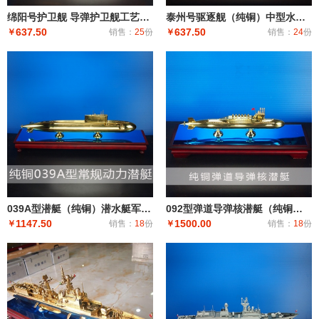
绵阳号护卫舰 导弹护卫舰工艺船航模纪念摆件展览收藏品送礼
泰州号驱逐舰（纯铜）中型水面舰艇 军事海军舰艇模型 工艺船航模纪念摆件展览收藏品送
637.50
637.50
￥
销售：
25
份
￥
销售：
24
份
039A型潜艇（纯铜）潜水艇军舰|潜水船|中型或小型（袖珍潜艇、潜水器）和水下自动机械装置
092型弹道导弹核潜艇（纯铜）潜艇潜水艇军舰|潜水船|中型或小型（袖珍潜艇、潜水器）和水下自动机械装
1147.50
1500.00
￥
销售：
18
份
￥
销售：
18
份