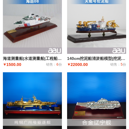
海道测量船|水道测量船|工程船布缆船|海巡08海道测量船模型工艺船航模纪念摆件展览收藏品送礼
140cm挖泥船清淤船模型|挖泥船模型仿真摆件|工程船模制作礼品个人收藏天鲸号挖泥船
1500.00
22000.00
￥
销售：
6
份
￥
销售：
5
份