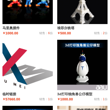
马里奥摆件
埃菲尔铁塔
1000.00
500.00
￥
销售：
6
份
￥
销售：
2
份
临时链接
3d打印独角兽公仔模型
57660.00
1000.00
￥
销售：
1
份
￥
销售：
1
份