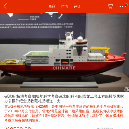
商品
详情
评价
破冰船|极地考察船|极地科学考察破冰船|科考船|雪龙二号工程船模型居家
办公摆件纪念品收藏礼品赠送，支
雪龙2号极地考察船（H2560）是中国第一艘自主建造的极地科学考察破冰船，
于2019年7月交付使用。雪龙2号是全球第一艘采用船艏、船艉双向破冰技术的
极地科考破冰船，能够在1.5米厚冰环境中连续破冰航行，填补了中国在极地科
考重大装备领域的空白。