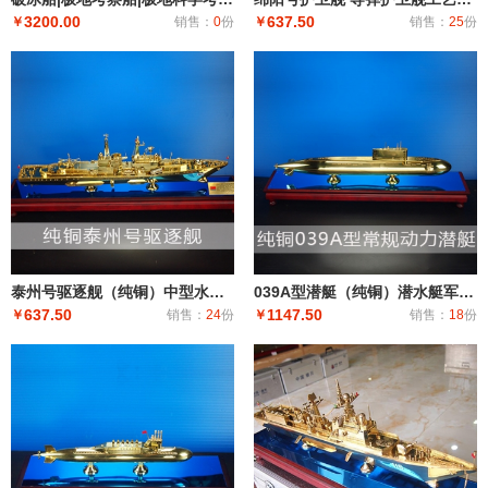
3200.00
637.50
￥
销售：
0
份
￥
销售：
25
份
泰州号驱逐舰（纯铜）中型水面舰艇 军事海军舰艇模型 工艺船航模纪念摆件展览收藏品送
039A型潜艇（纯铜）潜水艇军舰|潜水船|中型或小型（袖珍潜艇、潜水器）和水下自动机械装置
637.50
1147.50
￥
销售：
24
份
￥
销售：
18
份