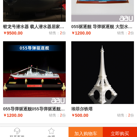
蛟龙号潜水器 载人潜水器居家办公摆件纪念品收藏礼品赠送
055驱逐舰 导弹驱逐舰 大型水面舰艇 军事海军舰艇航模纪念摆件展览收藏品送
9500.00
1200.00
￥
销售：
2
份
￥
销售：
2
份
055导弹驱逐舰055导弹驱逐舰 中型水面舰艇 军事海军舰艇模型 工艺船航模纪念摆件展览收藏品送
埃菲尔铁塔
1200.00
500.00
￥
销售：
2
份
￥
销售：
2
份
加入购物车
立即购买