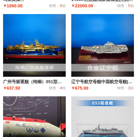
1000.00
22000.00
￥
销售：
6
份
￥
销售：
5
份
广州号驱逐舰（纯铜）051型驱逐舰 导弹驱逐舰 工艺船航模纪念摆件展览收藏品送礼
辽宁号航空母舰中国航空母舰|固定翼飞机航空母舰|大型远洋航空母舰战斗群
637.50
675.00
￥
销售：
4
份
￥
销售：
3
份