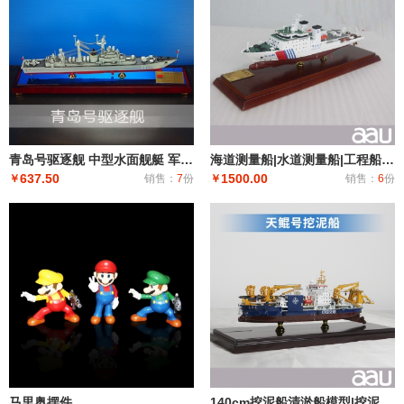
青岛号驱逐舰 中型水面舰艇 军事海军舰艇模型 工艺船航模纪念摆件展览收藏品送
海道测量船|水道测量船|工程船布缆船|海巡08海道测量船模型工艺船航模纪念摆件展览收藏品送礼
637.50
1500.00
￥
销售：
7
份
￥
销售：
6
份
马里奥摆件
140cm挖泥船清淤船模型|挖泥船模型仿真摆件|工程船模制作礼品个人收藏天鲸号挖泥船