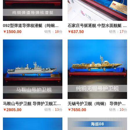
092型弹道导弹核潜艇（纯铜）潜艇潜水艇军舰|潜水船|中型或小型（袖珍潜艇、潜水器）和水下自动机械装
石家庄号驱逐舰 中型水面舰艇 军事海军舰艇模型 工艺船航模纪念摆件展览收藏品送
1500.00
637.50
￥
销售：
18
份
￥
销售：
17
份
马鞍山号护卫舰 导弹护卫舰工艺船航模纪念摆件展览收藏品送礼
无锡号护卫舰（纯铜） 导弹护卫舰工艺船航模纪念摆件展览收藏品送礼
2805.00
7650.00
￥
销售：
13
份
￥
销售：
10
份