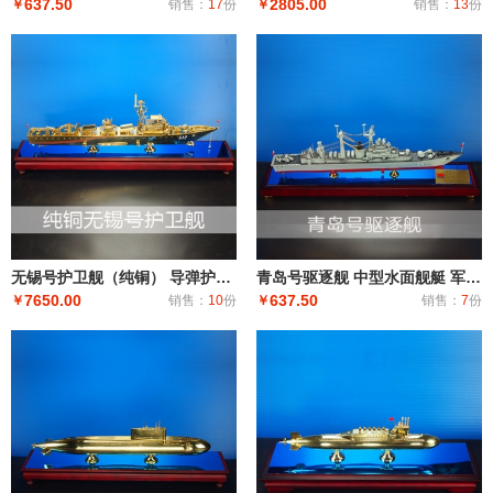
637.50
2805.00
￥
销售：
17
份
￥
销售：
13
份
无锡号护卫舰（纯铜） 导弹护卫舰工艺船航模纪念摆件展览收藏品送礼
青岛号驱逐舰 中型水面舰艇 军事海军舰艇模型 工艺船航模纪念摆件展览收藏品送
7650.00
637.50
￥
销售：
10
份
￥
销售：
7
份