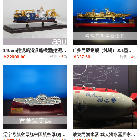
140cm挖泥船清淤船模型|挖泥船模型仿真摆件|工程船模制作礼品个人收藏天鲸号挖泥船
广州号驱逐舰（纯铜）051型驱逐舰 导弹驱逐舰 工艺船航模纪念摆件展览收藏品送礼
22000.00
637.50
￥
销售：
5
份
￥
销售：
4
份
辽宁号航空母舰中国航空母舰|固定翼飞机航空母舰|大型远洋航空母舰战斗群
蛟龙号潜水器 载人潜水器居家办公摆件纪念品收藏礼品赠送