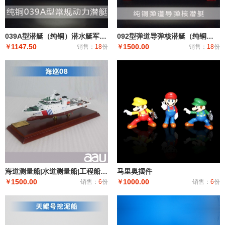
039A型潜艇（纯铜）潜水艇军舰|潜水船|中型或小型（袖珍潜艇、潜水器）和水下自动机械装置
092型弹道导弹核潜艇（纯铜）潜艇潜水艇军舰|潜水船|中型或小型（袖珍潜艇、潜水器）和水下自动机械装
1147.50
1500.00
￥
销售：
18
份
￥
销售：
18
份
海道测量船|水道测量船|工程船布缆船|海巡08海道测量船模型工艺船航模纪念摆件展览收藏品送礼
马里奥摆件
1500.00
1000.00
￥
销售：
6
份
￥
销售：
6
份