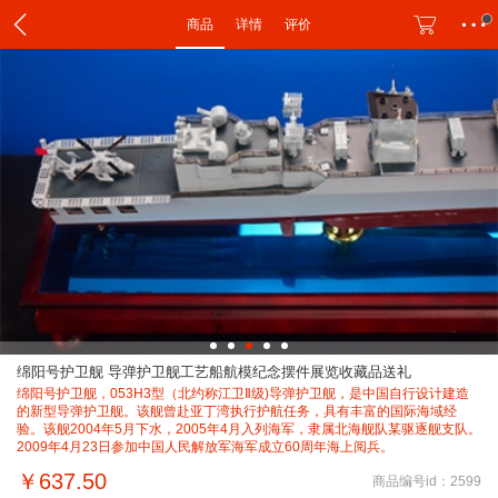
商品
详情
评价
绵阳号护卫舰 导弹护卫舰工艺船航模纪念摆件展览收藏品送礼
绵阳号护卫舰，053H3型（北约称江卫Ⅱ级)导弹护卫舰，是中国自行设计建造
的新型导弹护卫舰。该舰曾赴亚丁湾执行护航任务，具有丰富的国际海域经
验。该舰2004年5月下水，2005年4月入列海军，隶属北海舰队某驱逐舰支队。
2009年4月23日参加中国人民解放军海军成立60周年海上阅兵。
￥637.50
商品编号id：2599