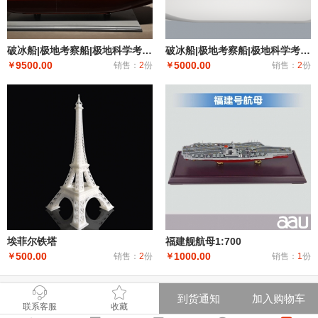
破冰船|极地考察船|极地科学考察破冰船|科考船|雪龙二号工程船模型居家办公摆件纪念品收藏礼品赠送，支
破冰船|极地考察船|极地科学考察破冰船|科考船|雪龙二号模型居家办公摆件纪念品收藏礼品赠送
9500.00
5000.00
￥
销售：
2
份
￥
销售：
2
份
埃菲尔铁塔
福建舰航母1:700
500.00
1000.00
￥
销售：
2
份
￥
销售：
1
份
到货通知
加入购物车
联系客服
收藏