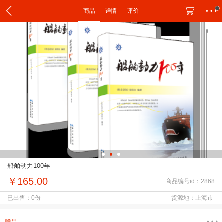
商品
详情
评价
船舶动力100年
￥165.00
商品编号id：2868
已出售：0份
货源地：上海市
赠品