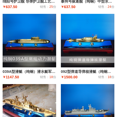
绵阳号护卫舰 导弹护卫舰工艺船航模纪念摆件展览收藏品送礼
泰州号驱逐舰（纯铜）中型水面舰艇 军事海军舰艇模型 工艺船航模纪念摆件展览收藏品送
637.50
637.50
￥
销售：
25
份
￥
销售：
24
份
039A型潜艇（纯铜）潜水艇军舰|潜水船|中型或小型（袖珍潜艇、潜水器）和水下自动机械装置
092型弹道导弹核潜艇（纯铜）潜艇潜水艇军舰|潜水船|中型或小型（袖珍潜艇、潜水器）和水下自动机械装
1147.50
1500.00
￥
销售：
18
份
￥
销售：
18
份