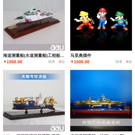
海道测量船|水道测量船|工程船布缆船|海巡08海道测量船模型工艺船航模纪念摆件展览收藏品送礼
马里奥摆件
1500.00
1000.00
￥
销售：
6
份
￥
销售：
6
份