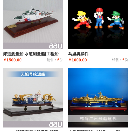
海道测量船|水道测量船|工程船布缆船|海巡08海道测量船模型工艺船航模纪念摆件展览收藏品送礼
马里奥摆件
1500.00
1000.00
￥
销售：
6
份
￥
销售：
6
份