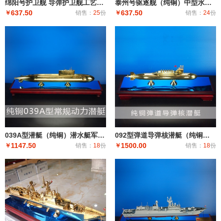
绵阳号护卫舰 导弹护卫舰工艺船航模纪念摆件展览收藏品送礼
泰州号驱逐舰（纯铜）中型水面舰艇 军事海军舰艇模型 工艺船航模纪念摆件展览收藏品送
637.50
637.50
￥
销售：
25
份
￥
销售：
24
份
039A型潜艇（纯铜）潜水艇军舰|潜水船|中型或小型（袖珍潜艇、潜水器）和水下自动机械装置
092型弹道导弹核潜艇（纯铜）潜艇潜水艇军舰|潜水船|中型或小型（袖珍潜艇、潜水器）和水下自动机械装
1147.50
1500.00
￥
销售：
18
份
￥
销售：
18
份