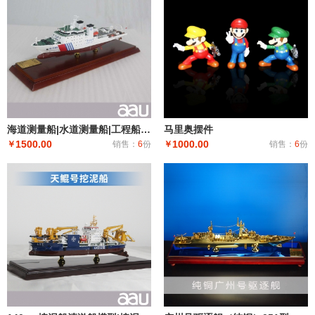
海道测量船|水道测量船|工程船布缆船|海巡08海道测量船模型工艺船航模纪念摆件展览收藏品送礼
马里奥摆件
1500.00
1000.00
￥
销售：
6
份
￥
销售：
6
份