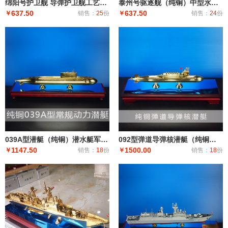
绵阳号护卫舰 导弹护卫舰工艺船航模纪念摆件展览收藏品送礼
泰州号驱逐舰（纯铜）中型水面舰艇 军事海军舰艇模型 工艺船航模纪念摆件展览收藏品送
637.50
637.50
￥
销售：
25
份
￥
销售：
24
份
039A型潜艇（纯铜）潜水艇军舰|潜水船|中型或小型（袖珍潜艇、潜水器）和水下自动机械装置
092型弹道导弹核潜艇（纯铜）潜艇潜水艇军舰|潜水船|中型或小型（袖珍潜艇、潜水器）和水下自动机械装
1147.50
1500.00
￥
销售：
18
份
￥
销售：
18
份