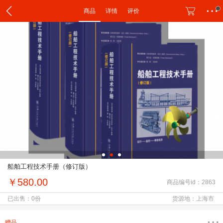
商品
详情
评价
船舶工程技术手册（修订版）
￥580.00
商品编号id：2863
已出售：0份
货源地：上海市
赠品