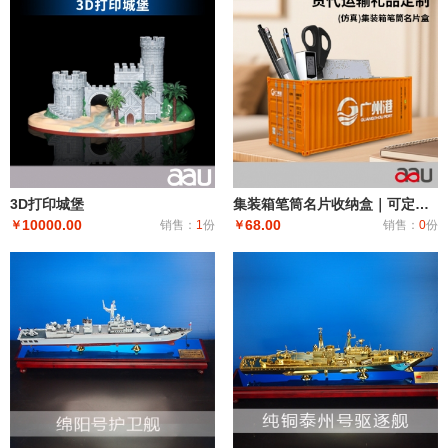
3D打印城堡
集装箱笔筒名片收纳盒｜可定制涂装收藏摆件礼品
10000.00
68.00
￥
销售：
1
份
￥
销售：
0
份