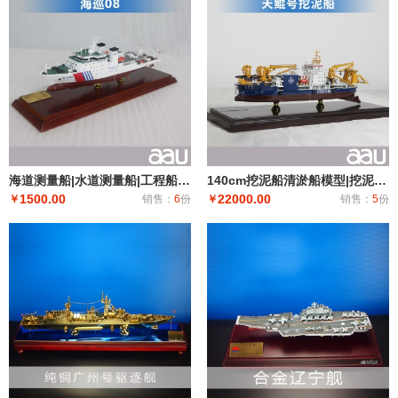
海道测量船|水道测量船|工程船布缆船|海巡08海道测量船模型工艺船航模纪念摆件展览收藏品送礼
140cm挖泥船清淤船模型|挖泥船模型仿真摆件|工程船模制作礼品个人收藏天鲸号挖泥船
1500.00
22000.00
￥
销售：
6
份
￥
销售：
5
份