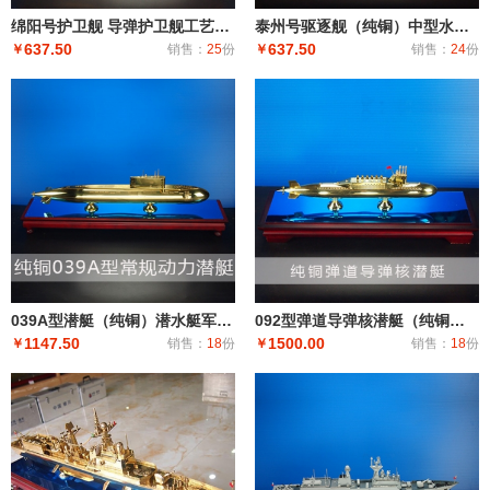
绵阳号护卫舰 导弹护卫舰工艺船航模纪念摆件展览收藏品送礼
泰州号驱逐舰（纯铜）中型水面舰艇 军事海军舰艇模型 工艺船航模纪念摆件展览收藏品送
637.50
637.50
￥
销售：
25
份
￥
销售：
24
份
039A型潜艇（纯铜）潜水艇军舰|潜水船|中型或小型（袖珍潜艇、潜水器）和水下自动机械装置
092型弹道导弹核潜艇（纯铜）潜艇潜水艇军舰|潜水船|中型或小型（袖珍潜艇、潜水器）和水下自动机械装
1147.50
1500.00
￥
销售：
18
份
￥
销售：
18
份