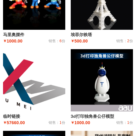
马里奥摆件
埃菲尔铁塔
1000.00
500.00
￥
销售：
6
份
￥
销售：
2
份
临时链接
3d打印独角兽公仔模型
57660.00
1000.00
￥
销售：
1
份
￥
销售：
1
份