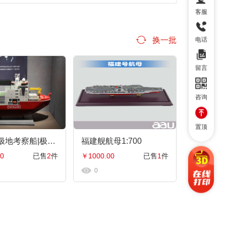
客服
换一批
电话
留言
咨询
置顶
破冰船|极地考察船|极地科学考察破冰船|科考船|雪龙二号工程船模型居家办公摆件纪念品收藏礼品赠送，支
福建舰航母1:700
0
已售
2
件
￥1000.00
已售
1
件
0