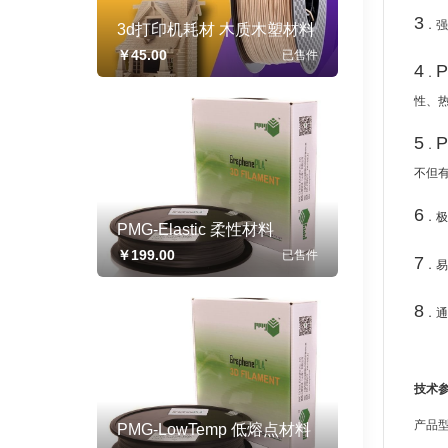
3
．
3d打印机耗材 木质木塑材料
pla 1.75 木色 木纹纤维 线材
￥45.00
已售
件
0.5/1kg
4
．
性、
5
．
不但
6
．
PMG-Elastic 柔性材料
1.75mm/3.00mm 500g/卷
￥199.00
已售
件
7
．
8
．
技术
产品
PMG-LowTemp 低熔点材料
1.75mm/3.00mm 500g/卷