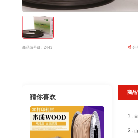
商品编号id：2443
分
商品
猜你喜欢
1
．
2
．