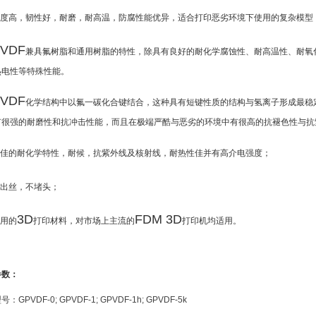
强度高，韧性好，耐磨，耐高温，防腐性能优异，适合打印恶劣环境下使用的复杂模型
PVDF
兼具氟树脂和通用树脂的特性，除具有良好的耐化学腐蚀性、耐高温性、耐氧
热电性等特殊性能。
PVDF
化学结构中以氟一碳化合键结合，这种具有短键性质的结构与氢离子形成最稳
有很强的耐磨性和抗冲击性能，而且在极端严酷与恶劣的环境中有很高的抗褪色性与抗
极佳的耐化学特性，耐候，抗紫外线及核射线，耐热性佳并有高介电强度；
易出丝，不堵头；
3D
FDM 3D
通用的
打印材料，对市场上主流的
打印机均适用。
参数：
型号：
GPVDF-0; GPVDF-1; GPVDF-1h; GPVDF-5k