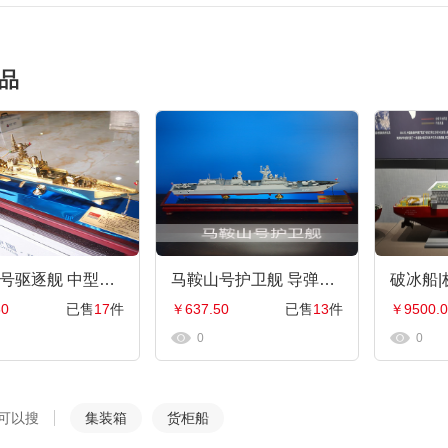
品
石家庄号驱逐舰 中型水面舰艇 军事海军舰艇模型 工艺船航模纪念摆件展览收藏品送
马鞍山号护卫舰 导弹护卫舰工艺船航模纪念摆件展览收藏品送礼
50
已售
17
件
￥637.50
已售
13
件
￥9500.0
0
0
可以搜
集装箱
货柜船