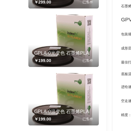
￥299.00
已售
件
石墨
GP
包装
成形
GPLA-0光变色 石墨烯PLA
复合3D打印线材 线径
￥199.00
已售
件
最佳
1.75mm 500g/卷
底板
进给
空走
GPLA-0温变色 石墨烯PLA
精度
复合3d打印线材 线径
￥199.00
已售
件
1.75mm 500g/卷