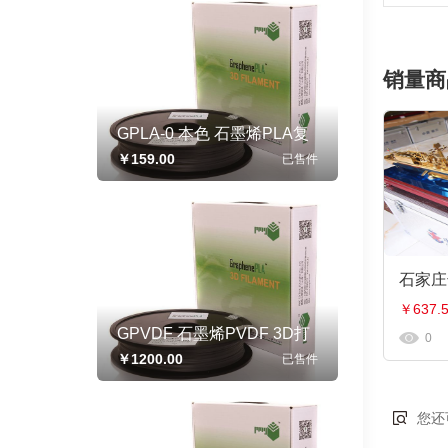
销量商
GPLA-0 本色 石墨烯PLA复
合3D打印线材 线径1.75mm
￥159.00
已售
件
500g/卷
￥637.
GPVDF 石墨烯PVDF 3D打
0
印耗材 线径1.75mm 500g/卷
￥1200.00
已售
件
您还