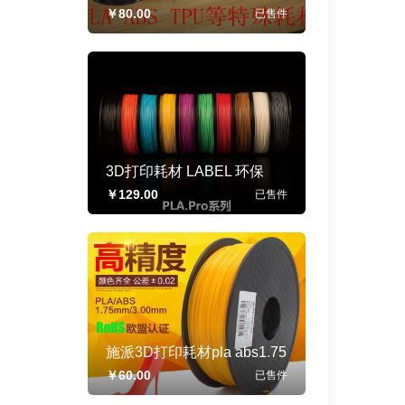
材,PLA、ABS1.75/3mm 3D
￥80.00
已售
件
打印机材料 净重1KG
3D打印耗材 LABEL 环保
PLA 3D打印机耗材 整卷出
￥129.00
已售
件
售
施派3D打印耗材pla abs1.75
3.0mm打印机笔材料线材笔
￥60.00
已售
件
线条通用