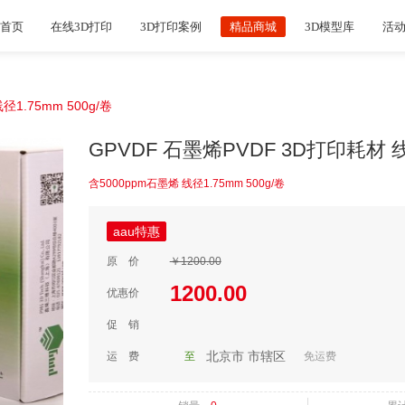
首页
在线3D打印
3D打印案例
精品商城
3D模型库
活
1.75mm 500g/卷
GPVDF 石墨烯PVDF 3D打印耗材 线径
含5000ppm石墨烯 线径1.75mm 500g/卷
aau特惠
原 价
￥1200.00
1200.00
优惠价
促 销
北京市
市辖区
运 费
至
免运费