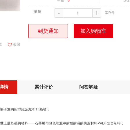
销量
0
累
-
+
数量
库存件
到货通知
加入购物车
享
收藏
详情
累计评价
问答解疑
自主研发的新型顶级
3D
打印耗材
；
由世上最坚强的材料——石墨烯与绿色能源中耐酸耐碱的防腐材料
PVDF
复合制得
；