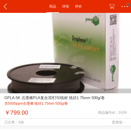
商品
详情
评价
GPLA-5K 石墨烯PLA复合3D打印线材 线径1.75mm 500g/卷
含5000ppm石墨烯 线径1.75mm 500g/卷
￥799.00
商品编号id：2439
已出售：0份
货源地：