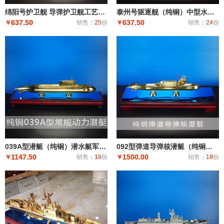
绵阳号护卫舰 导弹护卫舰工艺船航模纪念摆件展览收藏品送礼
泰州号驱逐舰（纯铜）中型水面舰艇 军事海军舰艇模型 工艺船航模纪念摆件展览收藏品送
637.50
637.50
￥
销售：
25
份
￥
销售：
24
份
039A型潜艇（纯铜）潜水艇军舰|潜水船|中型或小型（袖珍潜艇、潜水器）和水下自动机械装置
092型弹道导弹核潜艇（纯铜）潜艇潜水艇军舰|潜水船|中型或小型（袖珍潜艇、潜水器）和水下自动机械装
1147.50
1500.00
￥
销售：
18
份
￥
销售：
18
份