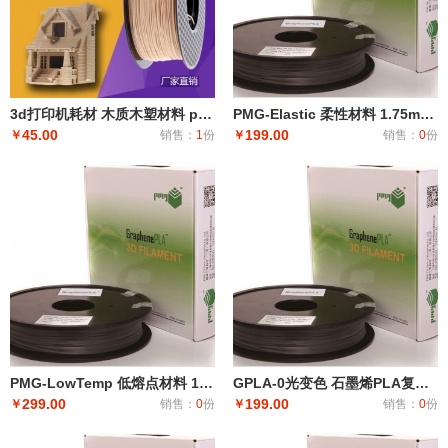
3d打印机耗材 木质木塑材料 pla 1.75 木色 木纹纤维 线材0.5/1kg
PMG-Elastic 柔性材料 1.75mm/3.00mm 500g/卷
45.00
199.00
￥
销售：
1
份
￥
销售：
0
份
PMG-LowTemp 低熔点材料 1.75mm/3.00mm 500g/卷
GPLA-0光变色 石墨烯PLA复合3D打印线材 线径1.75mm 500g/卷
299.00
199.00
￥
销售：
0
份
￥
销售：
0
份