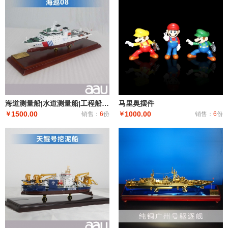
海道测量船|水道测量船|工程船布缆船|海巡08海道测量船模型工艺船航模纪念摆件展览收藏品送礼
马里奥摆件
1500.00
1000.00
￥
销售：
6
份
￥
销售：
6
份