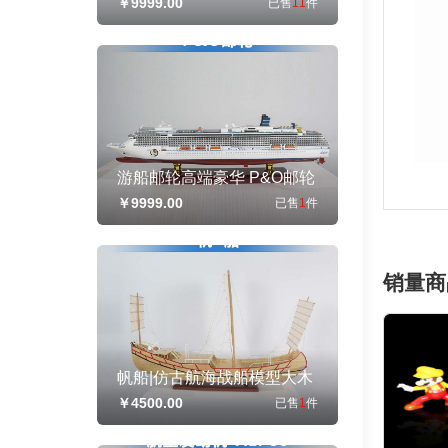
￥9999.00
已售
11
件
滚装船|工艺船航模纪念摆件
展览收藏品送礼
游船邮轮高端豪华 P&O邮轮
居家办公摆件纪念品收藏礼
￥9999.00
已售
1
件
品赠送
销量商
帆船|仿古航海战船模型大木
船|一帆风顺帆船摆件客厅高
￥4500.00
已售
1
件
档招财摆件办公室装饰品