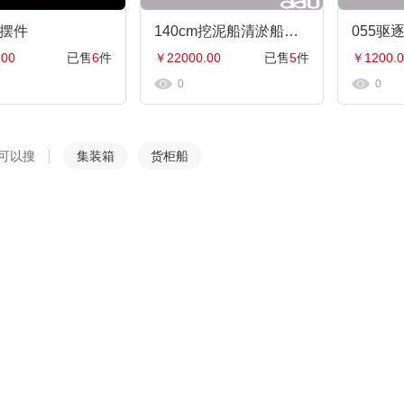
摆件
140cm挖泥船清淤船模型|挖泥船模型仿真摆件|工程船模制作礼品个人收藏天鲸号挖泥船
.00
已售
6
件
￥22000.00
已售
5
件
￥1200.0
0
0
可以搜
集装箱
货柜船