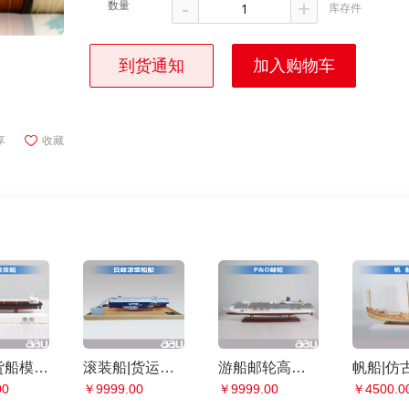
-
+
数量
库存件
到货通知
加入购物车
享
收藏
46K散货船模型|散装货船货运船模型,运煤船,矿砂船,运木船纪念摆件展览收藏品送礼
滚装船|货运船模型客运船模型仿真舰艇模型|17cm日邮滚装船|工艺船航模纪念摆件展览收藏品送礼
游船邮轮高端豪华 P&O邮轮 居家办公摆件纪念品收藏礼品赠送
00
￥9999.00
￥9999.00
￥4500.0