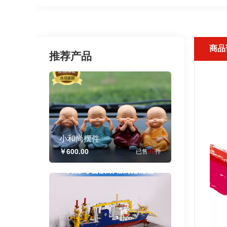
商品
推荐产品
小和尚摆件
￥600.00
已售
99
件