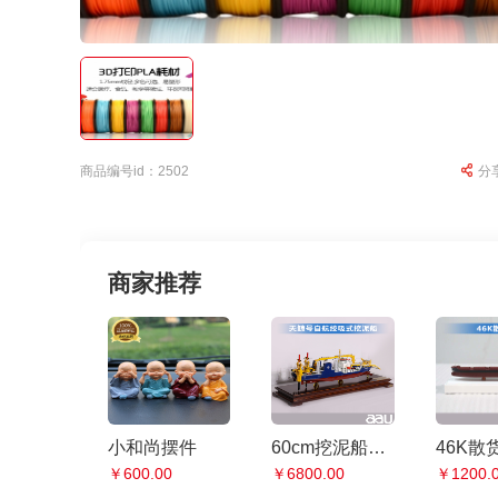
商品编号id：2502
分
商家推荐
小和尚摆件
60cm挖泥船清淤船模型|挖泥船模型仿真摆件|工程船模制作礼品个人收藏天鲸号挖泥船
￥600.00
￥6800.00
￥1200.