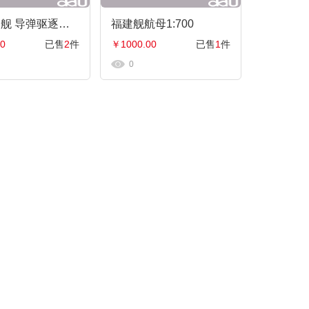
055驱逐舰 导弹驱逐舰 大型水面舰艇 军事海军舰艇航模纪念摆件展览收藏品送
福建舰航母1:700
0
已售
2
件
￥1000.00
已售
1
件
0