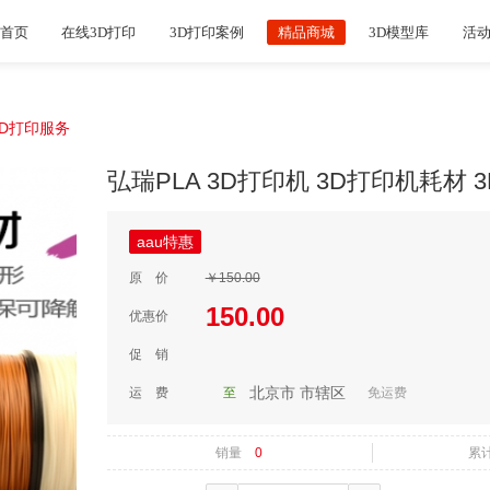
首页
在线3D打印
3D打印案例
精品商城
3D模型库
活
3D打印服务
弘瑞PLA 3D打印机 3D打印机耗材 
aau特惠
原 价
￥150.00
150.00
优惠价
促 销
北京市
市辖区
运 费
至
免运费
销量
0
累