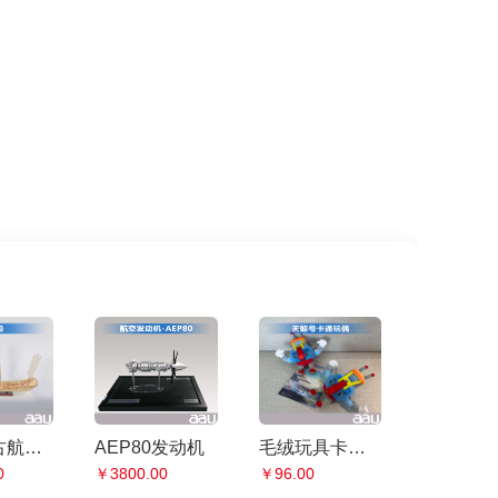
帆船|仿古航海战船模型大木船|一帆风顺帆船摆件客厅高档招财摆件办公室装饰品
AEP80发动机
毛绒玩具卡通玩偶|棉布高弹力pp棉|爆款丑萌创意可爱文创可定制设计
0
￥3800.00
￥96.00