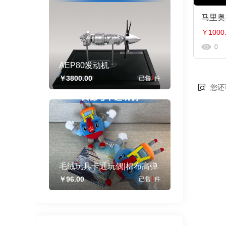
马里奥
￥1000
0
AEP80发动机
￥3800.00
已售
1
件
您还
毛绒玩具卡通玩偶|棉布高弹
力pp棉|爆款丑萌创意可爱文
￥96.00
已售
1
件
创可定制设计