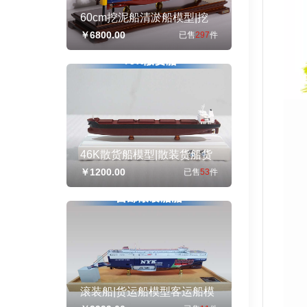
60cm挖泥船清淤船模型|挖
泥船模型仿真摆件|工程船模
￥6800.00
已售
297
件
制作礼品个人收藏天鲸号挖
泥船
46K散货船模型|散装货船货
运船模型,运煤船,矿砂船,运
￥1200.00
已售
53
件
木船纪念摆件展览收藏品送
礼
滚装船|货运船模型客运船模
型仿真舰艇模型|17cm日邮