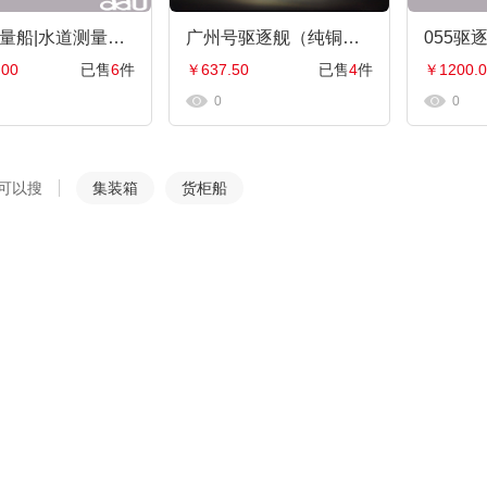
海道测量船|水道测量船|工程船布缆船|海巡08海道测量船模型工艺船航模纪念摆件展览收藏品送礼
广州号驱逐舰（纯铜）051型驱逐舰 导弹驱逐舰 工艺船航模纪念摆件展览收藏品送礼
.00
已售
6
件
￥637.50
已售
4
件
￥1200.0
0
0
可以搜
集装箱
货柜船