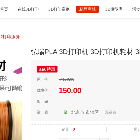
首页
在线3D打印
3D打印案例
精品商城
3D模型库
活
3D打印服务
弘瑞PLA 3D打印机 3D打印机耗材 
aau特惠
原 价
￥150.00
150.00
优惠价
促 销
北京市
市辖区
运 费
至
免运费
销量
0
累