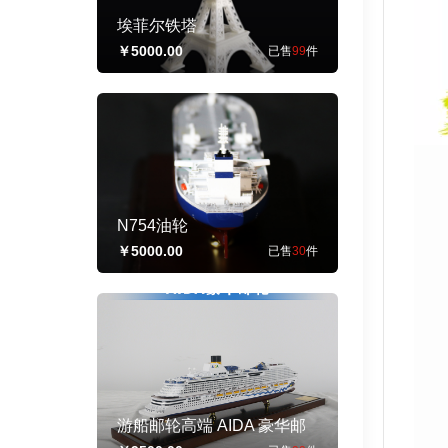
埃菲尔铁塔
￥5000.00
已售
99
件
N754油轮
￥5000.00
已售
30
件
游船邮轮高端 AIDA 豪华邮
轮 居家办公摆件纪念品收藏