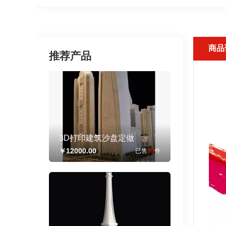
商品
推荐产品
3D打印建筑沙盘定做
￥12000.00
已售
99
件