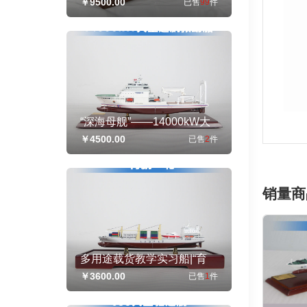
￥9500.00
已售
99
件
礼品赠送
“深海母舰”——14000kW大
型巡航救助船
￥4500.00
已售
2
件
销量商
多用途载货教学实习船|“育
鹏”轮|船模纪念摆件展览收藏
￥3600.00
已售
1
件
品送礼