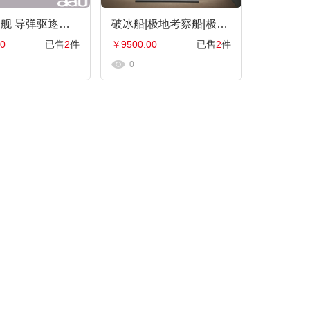
055驱逐舰 导弹驱逐舰 大型水面舰艇 军事海军舰艇航模纪念摆件展览收藏品送
破冰船|极地考察船|极地科学考察破冰船|科考船|雪龙二号工程船模型居家办公摆件纪念品收藏礼品赠送，支
0
已售
2
件
￥9500.00
已售
2
件
0