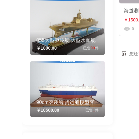
￥1500
0
055大型驱逐舰 大型水面舰
艇 军事海军舰艇模型 工艺船
￥1800.00
已售
99
件
航模纪念摆件展览收藏品送
您还
90cm滚装船|货运船模型客
运船模型仿真舰艇模型工艺
￥10500.00
已售
1
件
船航模纪念摆件展览收藏品
送礼