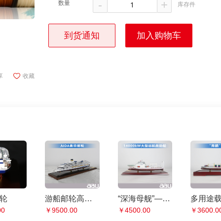
-
+
数量
库存件
到货通知
加入购物车
享
收藏
油轮
游船邮轮高端 AIDA 豪华邮轮 居家办公摆件纪念品收藏礼品赠送
“深海母舰”——14000kW大型巡航救助船
00
￥9500.00
￥4500.00
￥3600.0