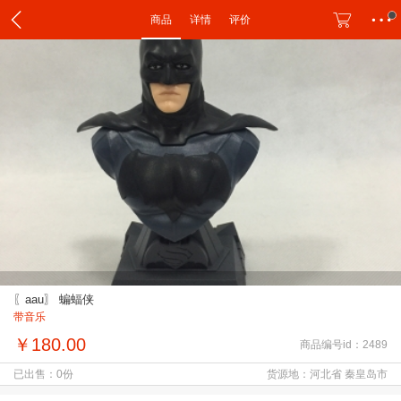
商品
详情
评价
〖aau〗 蝙蝠侠
带音乐
￥180.00
商品编号id：2489
已出售：0份
货源地：河北省 秦皇岛市