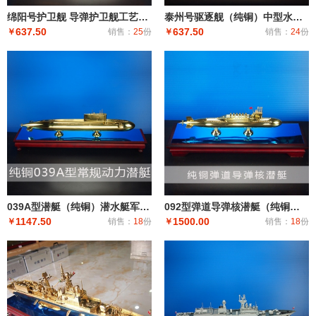
绵阳号护卫舰 导弹护卫舰工艺船航模纪念摆件展览收藏品送礼
泰州号驱逐舰（纯铜）中型水面舰艇 军事海军舰艇模型 工艺船航模纪念摆件展览收藏品送
637.50
637.50
￥
销售：
25
份
￥
销售：
24
份
039A型潜艇（纯铜）潜水艇军舰|潜水船|中型或小型（袖珍潜艇、潜水器）和水下自动机械装置
092型弹道导弹核潜艇（纯铜）潜艇潜水艇军舰|潜水船|中型或小型（袖珍潜艇、潜水器）和水下自动机械装
1147.50
1500.00
￥
销售：
18
份
￥
销售：
18
份