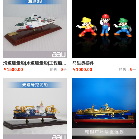
海道测量船|水道测量船|工程船布缆船|海巡08海道测量船模型工艺船航模纪念摆件展览收藏品送礼
马里奥摆件
1500.00
1000.00
￥
销售：
6
份
￥
销售：
6
份