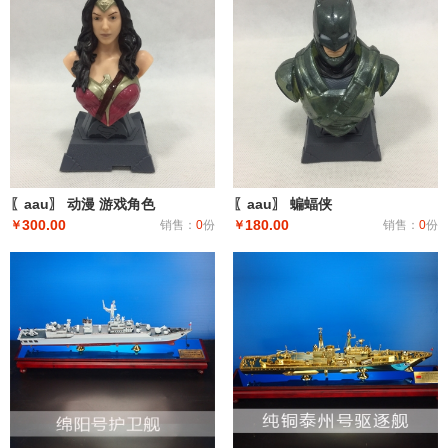
〖aau〗 动漫 游戏角色
〖aau〗 蝙蝠侠
300.00
180.00
￥
销售：
0
份
￥
销售：
0
份