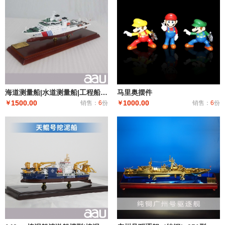
海道测量船|水道测量船|工程船布缆船|海巡08海道测量船模型工艺船航模纪念摆件展览收藏品送礼
马里奥摆件
1500.00
1000.00
￥
销售：
6
份
￥
销售：
6
份