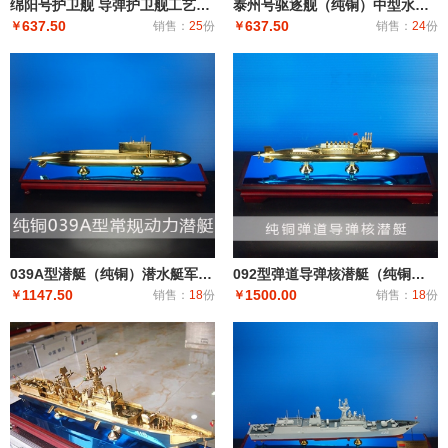
绵阳号护卫舰 导弹护卫舰工艺船航模纪念摆件展览收藏品送礼
泰州号驱逐舰（纯铜）中型水面舰艇 军事海军舰艇模型 工艺船航模纪念摆件展览收藏品送
637.50
637.50
￥
销售：
25
份
￥
销售：
24
份
039A型潜艇（纯铜）潜水艇军舰|潜水船|中型或小型（袖珍潜艇、潜水器）和水下自动机械装置
092型弹道导弹核潜艇（纯铜）潜艇潜水艇军舰|潜水船|中型或小型（袖珍潜艇、潜水器）和水下自动机械装
1147.50
1500.00
￥
销售：
18
份
￥
销售：
18
份