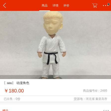
商品
详情
评价
〖aau〗 动漫角色
￥180.00
商品编号id：2495
已出售：0份
货源地：河北省 秦皇岛市
赠品