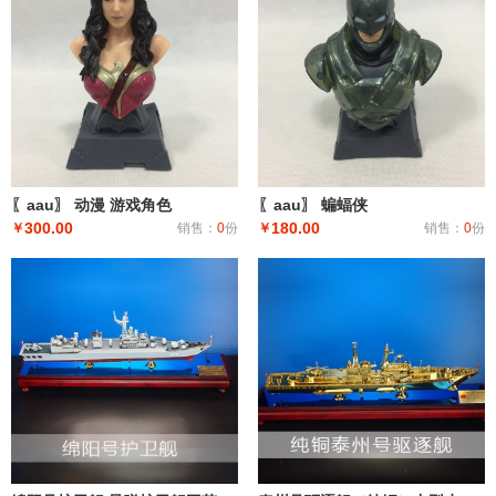
〖aau〗 动漫 游戏角色
〖aau〗 蝙蝠侠
300.00
180.00
￥
销售：
0
份
￥
销售：
0
份