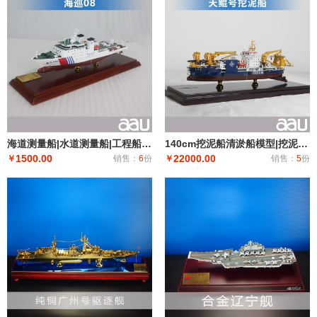
海道测量船|水道测量船|工程船布缆船|海巡08海道测量船模型工艺船航模纪念摆件展览收藏品送礼
140cm挖泥船清淤船模型|挖泥船模型仿真摆件|工程船模制作礼品个人收藏天鲸号挖泥船
1500.00
22000.00
￥
销售：
6
份
￥
销售：
5
份