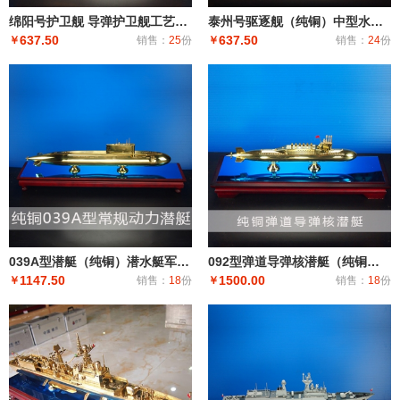
绵阳号护卫舰 导弹护卫舰工艺船航模纪念摆件展览收藏品送礼
泰州号驱逐舰（纯铜）中型水面舰艇 军事海军舰艇模型 工艺船航模纪念摆件展览收藏品送
637.50
637.50
￥
销售：
25
份
￥
销售：
24
份
039A型潜艇（纯铜）潜水艇军舰|潜水船|中型或小型（袖珍潜艇、潜水器）和水下自动机械装置
092型弹道导弹核潜艇（纯铜）潜艇潜水艇军舰|潜水船|中型或小型（袖珍潜艇、潜水器）和水下自动机械装
1147.50
1500.00
￥
销售：
18
份
￥
销售：
18
份