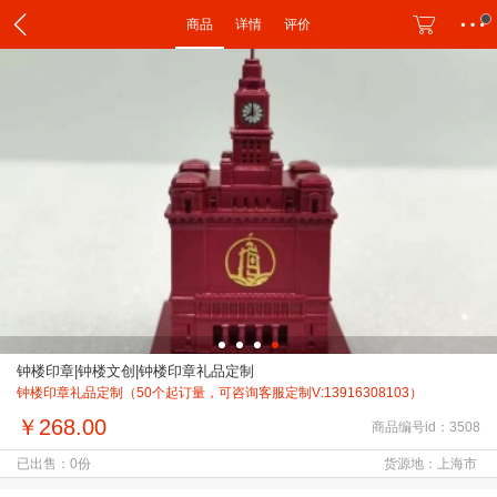
商品
详情
评价
钟楼印章|钟楼文创|钟楼印章礼品定制
钟楼印章礼品定制（50个起订量，可咨询客服定制V:13916308103）
￥268.00
商品编号id：3508
已出售：0份
货源地：上海市