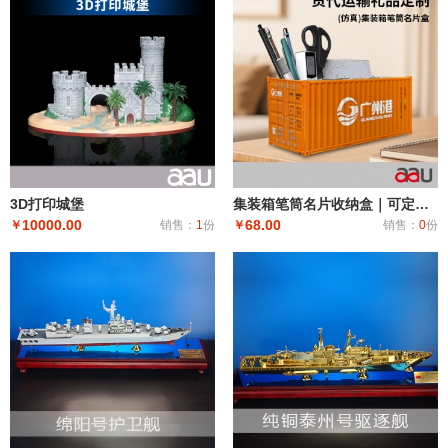
3D打印城堡
集装箱笔筒名片收纳盒｜可定制涂装收藏摆件礼品
10000.00
68.00
￥
销售：
1
份
￥
销售：
0
份