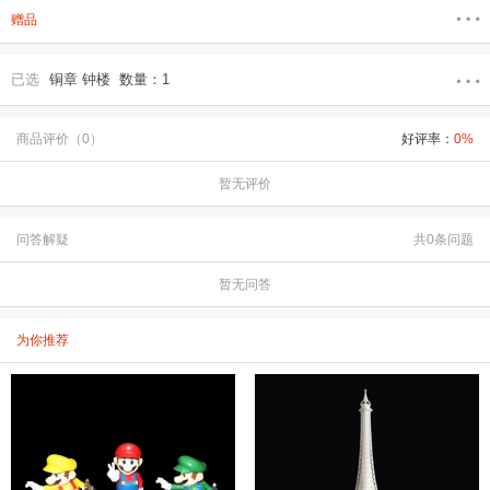
赠品
已选
铜章 钟楼 数量：1
商品评价（0）
好评率：
0%
暂无评价
问答解疑
共0条问题
暂无问答
为你推荐