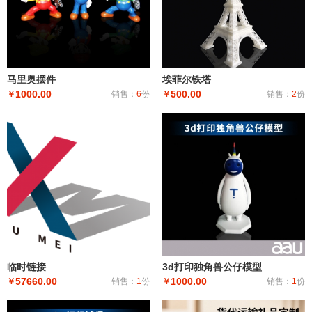
马里奥摆件
埃菲尔铁塔
1000.00
500.00
￥
销售：
6
份
￥
销售：
2
份
临时链接
3d打印独角兽公仔模型
57660.00
1000.00
￥
销售：
1
份
￥
销售：
1
份