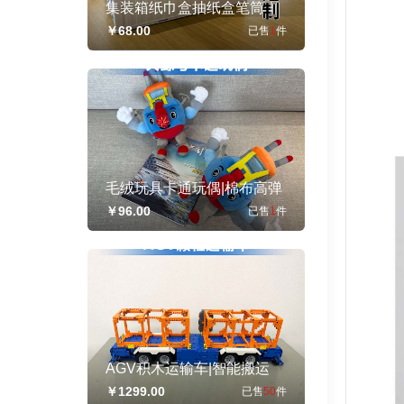
集装箱纸巾盒抽纸盒笔筒｜
可定制各类集装箱涂装收藏
￥68.00
已售
1
件
摆件礼品
毛绒玩具卡通玩偶|棉布高弹
力pp棉|爆款丑萌创意可爱文
￥96.00
已售
1
件
创可定制设计
AGV积木运输车|智能搬运
车|自动导引车乐高拼装PVC
￥1299.00
已售
50
件
颗粒|橙蓝运输车模型