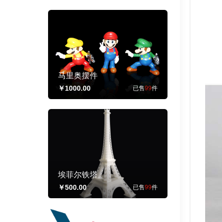
马里奥摆件
￥1000.00
已售
99
件
埃菲尔铁塔
￥500.00
已售
99
件