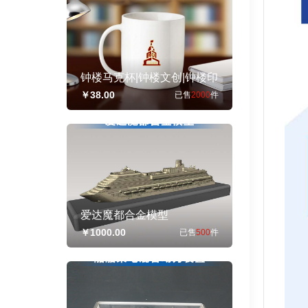
钟楼马克杯|钟楼文创|钟楼印
社马克杯礼品定制
￥38.00
已售
2000
件
爱达魔都合金模型
￥1000.00
已售
500
件