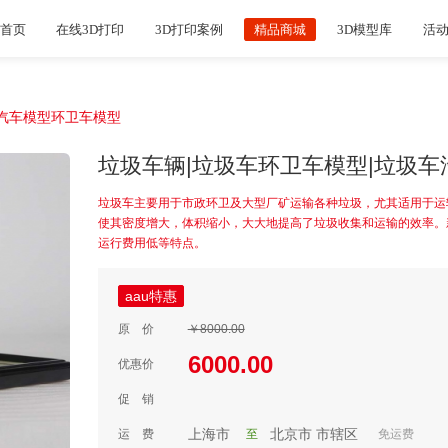
首页
在线3D打印
3D打印案例
精品商城
3D模型库
活
车汽车模型环卫车模型
垃圾车辆|垃圾车环卫车模型|垃圾
垃圾车主要用于市政环卫及大型厂矿运输各种垃圾，尤其适用于运
使其密度增大，体积缩小，大大地提高了垃圾收集和运输的效率。
运行费用低等特点。
aau特惠
原 价
￥8000.00
6000.00
优惠价
促 销
上海市
北京市
市辖区
运 费
至
免运费