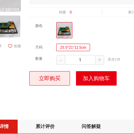
销量
0
累
颜色
享
收藏
尺码
25.5*21*11.5cm
-
+
数量
库存1件
立即购买
加入购物车
详情
累计评价
问答解疑