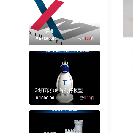
临时链接
￥57660.00
已售
100
件
3d打印独角兽公仔模型
￥1000.00
已售
10
件