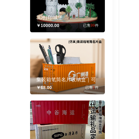
3D打印城堡
￥10000.00
已售
99
件
集装箱笔筒名片收纳盒｜可
定制涂装收藏摆件礼品
￥68.00
已售
1
件