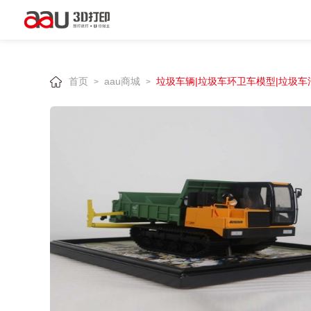
首页
aau商城
垃圾车辆|垃圾车环卫车模型|垃圾
>
>