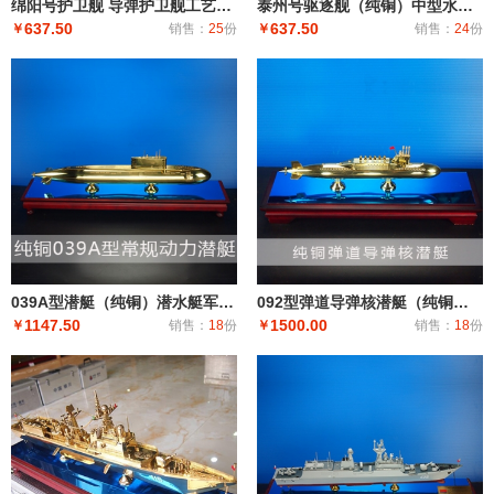
绵阳号护卫舰 导弹护卫舰工艺船航模纪念摆件展览收藏品送礼
泰州号驱逐舰（纯铜）中型水面舰艇 军事海军舰艇模型 工艺船航模纪念摆件展览收藏品送
637.50
637.50
￥
销售：
25
份
￥
销售：
24
份
039A型潜艇（纯铜）潜水艇军舰|潜水船|中型或小型（袖珍潜艇、潜水器）和水下自动机械装置
092型弹道导弹核潜艇（纯铜）潜艇潜水艇军舰|潜水船|中型或小型（袖珍潜艇、潜水器）和水下自动机械装
1147.50
1500.00
￥
销售：
18
份
￥
销售：
18
份