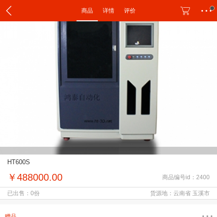
商品
详情
评价
HT600S
￥488000.00
商品编号id：2400
已出售：0份
货源地：云南省 玉溪市
赠品