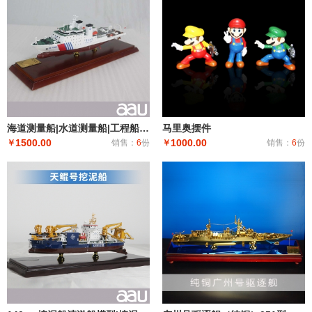
海道测量船|水道测量船|工程船布缆船|海巡08海道测量船模型工艺船航模纪念摆件展览收藏品送礼
马里奥摆件
1500.00
1000.00
￥
销售：
6
份
￥
销售：
6
份