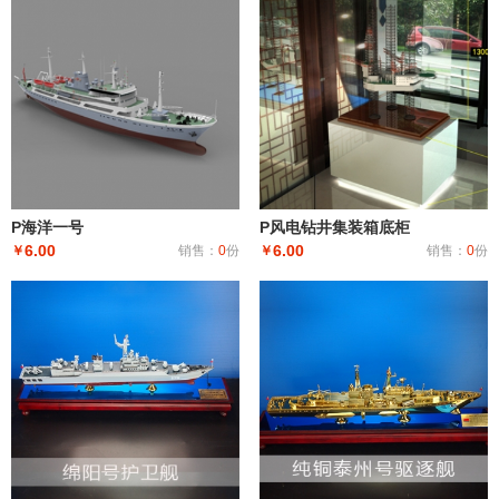
P海洋一号
P风电钻井集装箱底柜
6.00
6.00
￥
销售：
0
份
￥
销售：
0
份