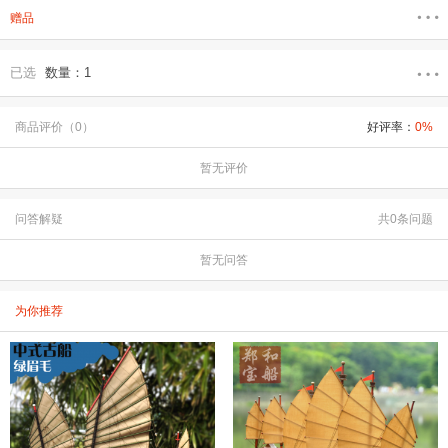
赠品
已选
数量：1
商品评价（0）
好评率：
0%
暂无评价
问答解疑
共0条问题
暂无问答
为你推荐