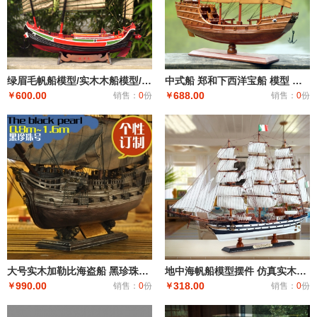
绿眉毛帆船模型/实木木船模型/手工模型/工艺木船模型/竹泓木船
中式船 郑和下西洋宝船 模型 战船 红木船 木制博古架摆件工艺品
600.00
688.00
￥
销售：
0
份
￥
销售：
0
份
大号实木加勒比海盗船 黑珍珠号帆船模型 木制复古工艺船生日礼物
地中海帆船模型摆件 仿真实木船装饰 一帆风顺木质工艺船
990.00
318.00
￥
销售：
0
份
￥
销售：
0
份