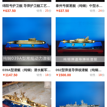
绵阳号护卫舰 导弹护卫舰工艺船航模纪念摆件展览收藏品送礼
泰州号驱逐舰（纯铜）中型水面舰艇 军事海军舰艇模型 工艺船航模纪念摆件展览收藏品送
637.50
637.50
￥
销售：
25
份
￥
销售：
24
份
039A型潜艇（纯铜）潜水艇军舰|潜水船|中型或小型（袖珍潜艇、潜水器）和水下自动机械装置
092型弹道导弹核潜艇（纯铜）潜艇潜水艇军舰|潜水船|中型或小型（袖珍潜艇、潜水器）和水下自动机械装
1147.50
1500.00
￥
销售：
18
份
￥
销售：
18
份