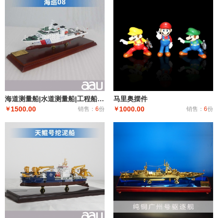
海道测量船|水道测量船|工程船布缆船|海巡08海道测量船模型工艺船航模纪念摆件展览收藏品送礼
马里奥摆件
1500.00
1000.00
￥
销售：
6
份
￥
销售：
6
份