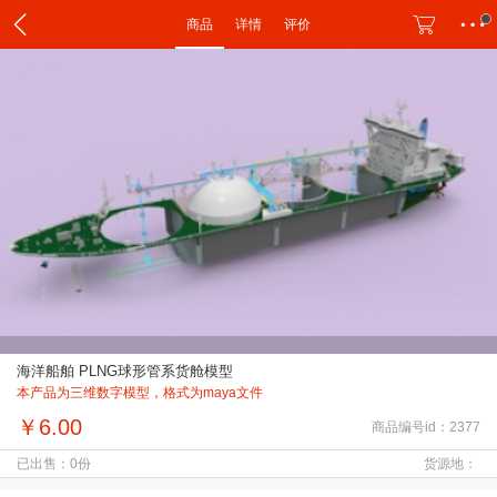
商品
详情
评价
海洋船舶 PLNG球形管系货舱模型
本产品为三维数字模型，格式为maya文件
￥6.00
商品编号id：2377
已出售：0份
货源地：