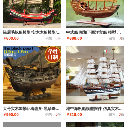
绿眉毛帆船模型/实木木船模型/手工模型/工艺木船模型/竹泓木船
中式船 郑和下西洋宝船 模型 战船 红木船 木制博古架摆件工艺品
600.00
688.00
￥
销售：
0
份
￥
销售：
0
份
大号实木加勒比海盗船 黑珍珠号帆船模型 木制复古工艺船生日礼物
地中海帆船模型摆件 仿真实木船装饰 一帆风顺木质工艺船
990.00
318.00
￥
销售：
0
份
￥
销售：
0
份