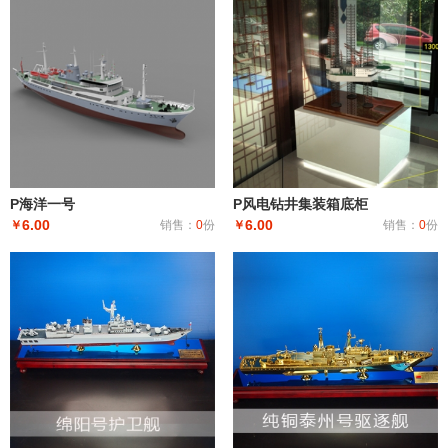
P海洋一号
P风电钻井集装箱底柜
6.00
6.00
￥
销售：
0
份
￥
销售：
0
份